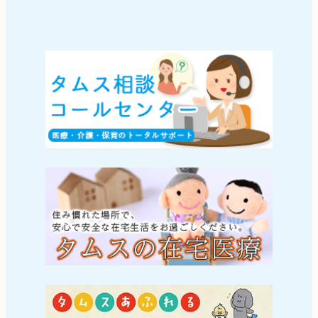
タムス相
タムスの
タムスグ