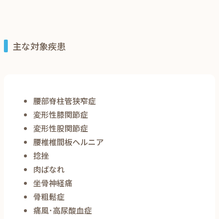
主な対象疾患
腰部脊柱管狭窄症
変形性膝関節症
変形性股関節症
腰椎椎間板ヘルニア
捻挫
肉ばなれ
坐骨神経痛
骨粗鬆症
痛風･高尿酸血症