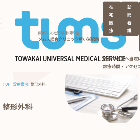
在
訪
宅
問
医
看
療
護
医療法人社団城東桐和会
タムス総合クリニック新小岩駅前
初めての方へ
当院
診療時間・アクセ
TOP
診療案内
整形外科
整形外科