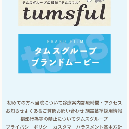
タムスグ
初めての方へ
当院について
診療案内
診療時間・アクセス
お知らせ
よくあるご質問
お問い合わせ
施設基準
採用情報
撮影行為等の禁止について
タムスグループ
プライバシーポリシー
カスタマーハラスメント基本方針