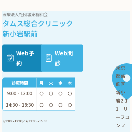
医療法人社団城東桐和会
タムス総合クリニック
新小岩駅前
Web予
Web問
約
診
東京
都葛
診療時間
月
火
水
木
金
土日祝
飾区
新小
9:00 - 13:00
〇
〇
〇
〇
〇
☆
岩2-1-
14:30 - 18:30
〇
〇
〇
〇
〇
★
1 リ
ーフコ
☆9:00～12:00／★13:00～15:00
ンフ